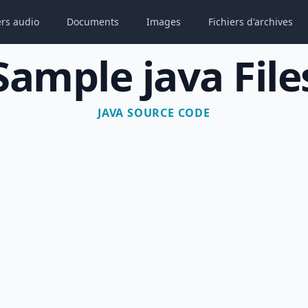
ers audio
Documents
Images
Fichiers d'archives
Sample java File
JAVA SOURCE CODE